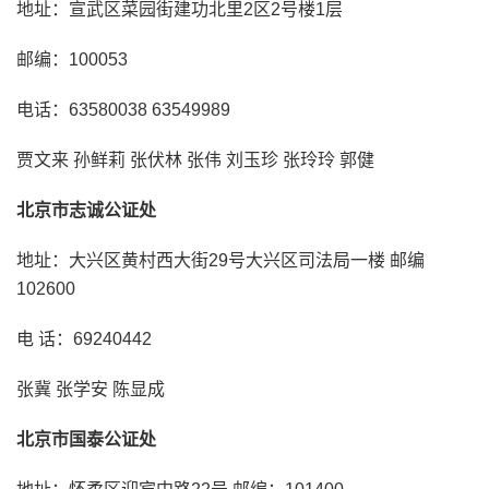
地址：宣武区菜园街建功北里2区2号楼1层
邮编：100053
电话：63580038 63549989
贾文来 孙鲜莉 张伏林 张伟 刘玉珍 张玲玲 郭健
北京市志诚公证处
地址：大兴区黄村西大街29号大兴区司法局一楼 邮编
102600
电 话：69240442
张冀 张学安 陈显成
北京市国泰公证处