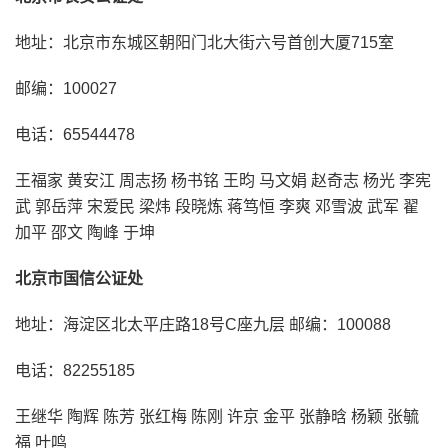
地址：北京市东城区朝阳门北大街六号首创大厦715室
邮编：100027
电话：65544478
王福家 黄安江 周志扬 杨书铭 王昀 马文娟 赵奇志 杨光 李宪
武 郭岳萍 宋爱民 梁炜 段晓炼 蒋笃恒 李爽 邓雪波 武军 翟
加平 邵文 陶峰 于坤
北京市国信公证处
地址：海淀区北太平庄路18号C座九层 邮编：100088
电话：82255185
王继华 陶辉 陈芳 张红梅 陈刚 许京 金平 张静晗 杨颖 张毓
福 叶鸣