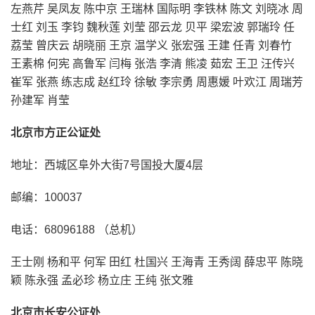
左燕芹 吴凤友 陈中京 王瑞林 国际明 李铁林 陈文 刘晓冰 周
士红 刘玉 李钧 魏秋莲 刘莹 邵云龙 贝平 梁宏波 郭瑞玲 任
荔莹 曾庆云 胡晓丽 王京 温学义 张宏强 王建 任青 刘春竹
王素棉 何宪 高鲁军 闫梅 张浩 李清 熊凌 茹宏 王卫 汪传兴
崔军 张燕 练志成 赵红玲 徐敏 李宗勇 周惠媛 叶欢江 周瑞芳
孙建军 肖莹
北京市方正公证处
地址：西城区阜外大街7号国投大厦4层
邮编：100037
电话：68096188 （总机）
王士刚 杨和平 何军 田红 杜国兴 王海青 王秀阔 薛忠平 陈晓
颖 陈永强 孟必珍 杨立庄 王纯 张文雅
北京市长安公证处