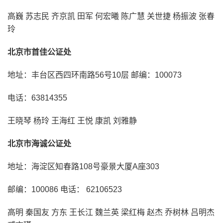
高巍 苏志民 齐京凯 田军 何宏曦 陈广慧 关世捷 杨振波 张春
玲
北京市首佳公证处
地址：丰台区西四环南路56号10层 邮编：100073
电话：63814355
王晓琴 杨玲 王海红 王悦 康凯 刘雅静
北京市海诚公证处
地址：海淀区知春路108号豪景大厦A座303
邮编：100086 电话： 62106523
高明 秦国友 方东 王长江 魏兰英 梁红梅 赵杰 乔树林 吕明杰