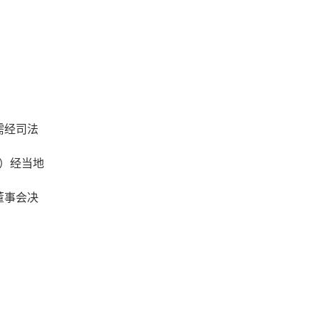
需经司法
等）经当地
董事会决